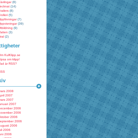
ävlingar
(8)
Tecknat
(14)
railers
(8)
rolleri
(5)
ppfinningar
(7)
ppvisningar
(39)
tbildning
(9)
atten
(3)
iral
(2)
ttigheter
Om KulKlipp.se
ipsa om klipp!
Vad är RSS?
RSS
kiv
mars 2008
pril 2007
mars 2007
anuari 2007
december 2006
november 2006
oktober 2006
september 2006
augusti 2006
uli 2006
uni 2006