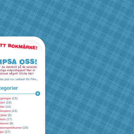
tar just nu i arkivet för Film...
tegorier
Ägningar
(15)
Barn
(16)
ilar
(14)
Bloopers
(13)
yklar
(3)
Dans
(17)
atorer
(9)
Datorspelshumor
(16)
jur
(37)