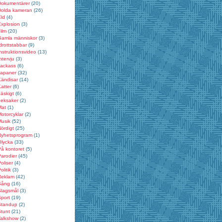
Dokumentärer
(20)
Dolda kameran
(26)
ld
(4)
xplosion
(3)
ilm
(20)
Gamla människor
(3)
drottstabbar
(9)
nstruktionsvideo
(13)
ntervju
(3)
Jackass
(6)
Japaner
(32)
Kändisar
(14)
atter
(6)
äskigt
(6)
Leksaker
(2)
Mat
(1)
otorcyklar
(2)
Musik
(52)
ördigt
(25)
Nyhetsprogram
(1)
Olycka
(33)
å kontoret
(5)
arodier
(45)
oliser
(4)
olitik
(3)
Reklam
(42)
Sång
(16)
Slagsmål
(3)
port
(19)
Standup
(2)
tunt
(21)
Talkshow
(2)