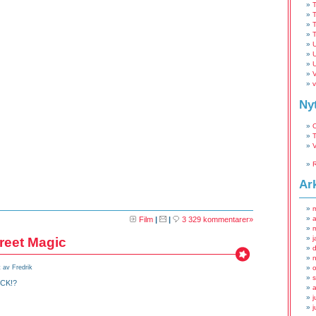
T
T
T
U
U
U
V
v
Ny
T
Ar
a
Film
|
|
3 329 kommentarer»
j
reet Magic
 av Fredrik
CK!?
j
j