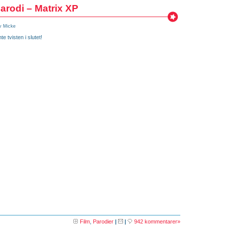
arodi – Matrix XP
v Micke
e tvisten i slutet!
Film
,
Parodier
|
|
942 kommentarer»