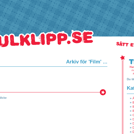
Arkiv för 'Film' ...
Du tit
Ka
Micke
B
C
D
D