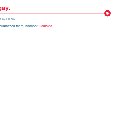
gay.
t av Fredrik
 traumatized them, hooooo”
Hemsida