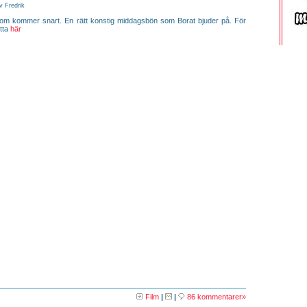
v Fredrik
som kommer snart. En rätt konstig middagsbön som Borat bjuder på. För
itta
här
Film
|
|
86 kommentarer»