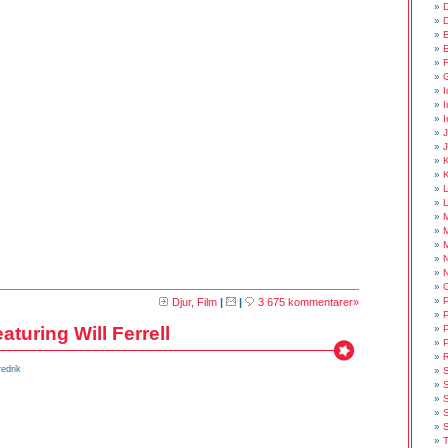
E
E
F
I
I
I
K
L
M
N
P
Djur
,
Film
|
|
3 675 kommentarer»
P
P
aturing Will Ferrell
P
edrik
S
S