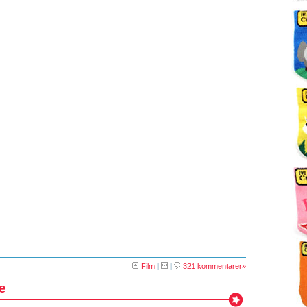
Film
|
|
321 kommentarer»
e