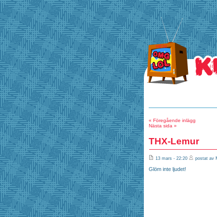
HEM
« Föregående inlägg
Nästa sida »
THX-Lemur
13 mars - 22:20
postat av 
Glöm inte ljudet!