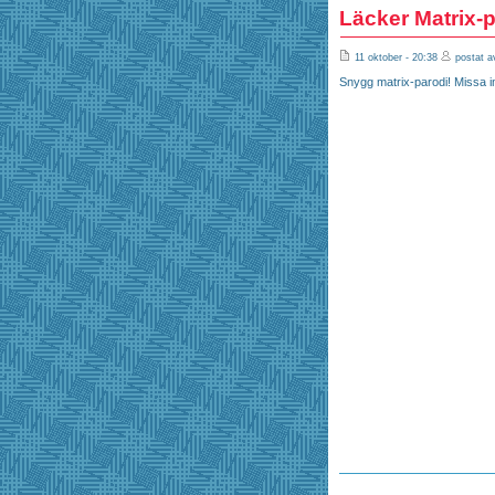
Läcker Matrix-p
11 oktober - 20:38
postat a
Snygg matrix-parodi! Missa int