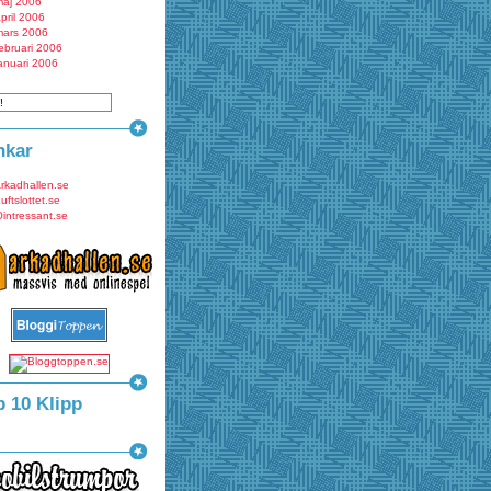
maj 2006
pril 2006
mars 2006
ebruari 2006
anuari 2006
nkar
rkadhallen.se
uftslottet.se
intressant.se
p 10 Klipp