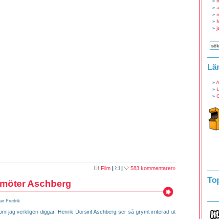
a
f
j
Lä
A
L
O
Film
|
|
583 kommentarer»
To
 möter Aschberg
av Fredrik
om jag verkligen diggar. Henrik Dorsin! Aschberg ser så grymt irriterad ut