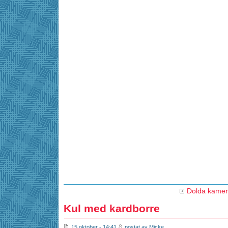
Dolda kame
Kul med kardborre
15 oktober - 14:41
postat av Micke