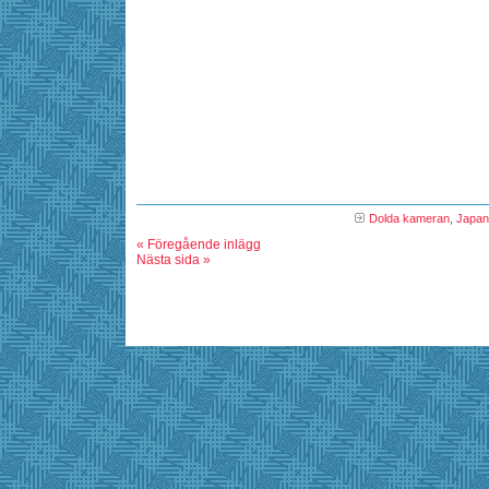
Dolda kameran
,
Japan
« Föregående inlägg
Nästa sida »