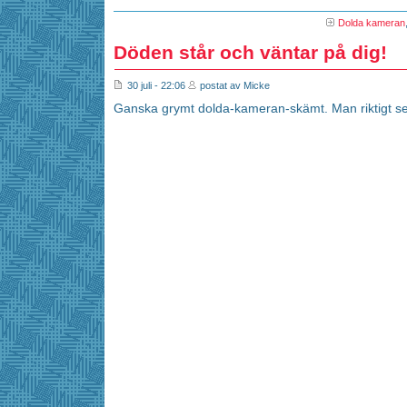
Dolda kameran
Döden står och väntar på dig!
30 juli - 22:06
postat av Micke
Ganska grymt dolda-kameran-skämt. Man riktigt se