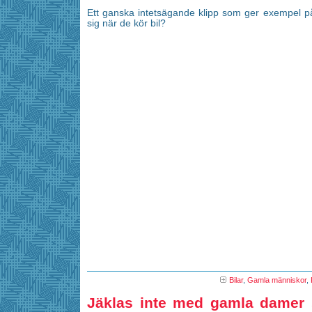
Ett ganska intetsägande klipp som ger exempel p
sig när de kör bil?
Bilar
,
Gamla människor
,
Jäklas inte med gamla damer