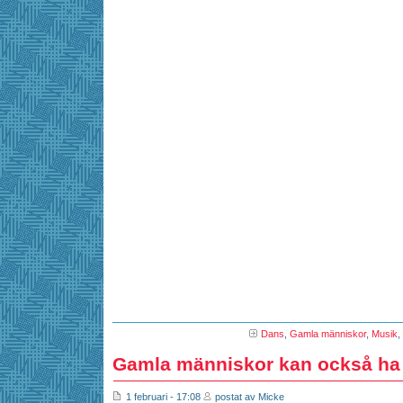
Dans
,
Gamla människor
,
Musik
,
Gamla människor kan också ha
1 februari - 17:08
postat av Micke