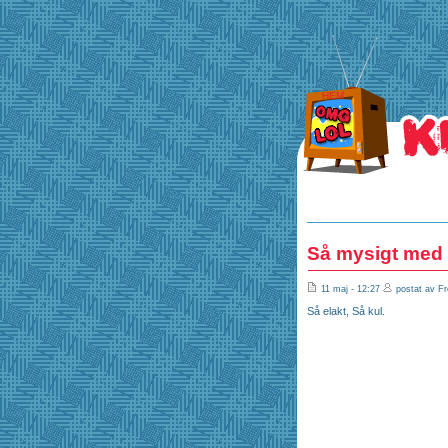
HEM
Så mysigt med 
11 maj - 12:27
postat av Fr
Så elakt, Så kul.