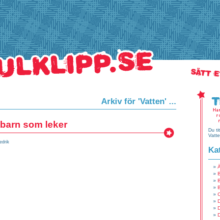
Arkiv för 'Vatten' ...
barn som leker
Du tit
Vatte
edrik
Ka
B
C
D