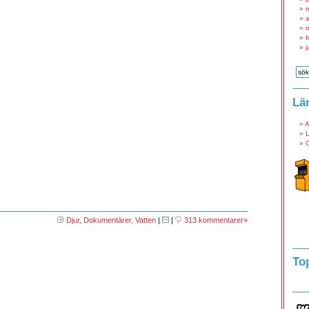
a
f
j
Lä
A
L
O
Djur
,
Dokumentärer
,
Vatten
|
|
313 kommentarer»
To