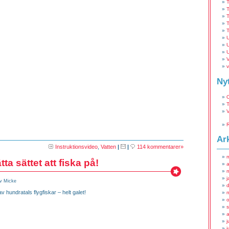
T
T
T
U
U
U
V
v
Ny
T
Ar
Instruktionsvideo
,
Vatten
|
|
114 kommentarer»
tta sättet att fiska på!
a
j
v Micke
 av hundratals flygfiskar – helt galet!
j
j