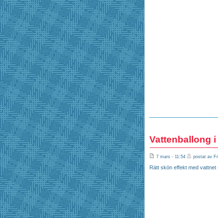
Vattenballong i
7 mars - 11:54
postat av Fr
Rätt skön effekt med vattnet 