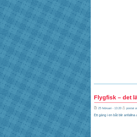
Flygfisk – det lä
25 februari - 13:20
postat a
Ett gäng i en båt blir anfallna