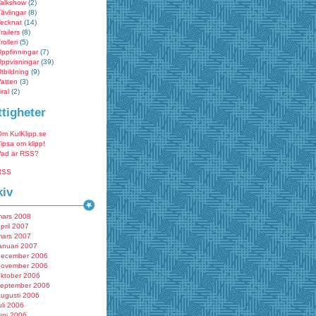
Talkshow
(2)
ävlingar
(8)
Tecknat
(14)
railers
(8)
rolleri
(5)
ppfinningar
(7)
ppvisningar
(39)
tbildning
(9)
atten
(3)
iral
(2)
ttigheter
Om KulKlipp.se
ipsa om klipp!
Vad är RSS?
RSS
kiv
mars 2008
pril 2007
mars 2007
anuari 2007
december 2006
november 2006
oktober 2006
september 2006
augusti 2006
uli 2006
uni 2006