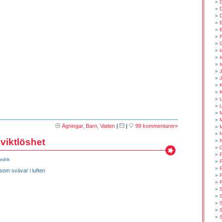
D
E
E
F
I
I
I
K
L
M
Ägningar
,
Barn
,
Vatten
|
|
99 kommentarer»
N
 viktlöshet
P
edrik
P
P
som svävar i luften
P
S
S