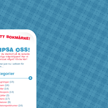
tar just nu i arkivet för
n...
tegorier
Ägningar
(15)
Barn
(16)
ilar
(14)
Bloopers
(13)
yklar
(3)
Dans
(17)
atorer
(9)
Datorspelshumor
(16)