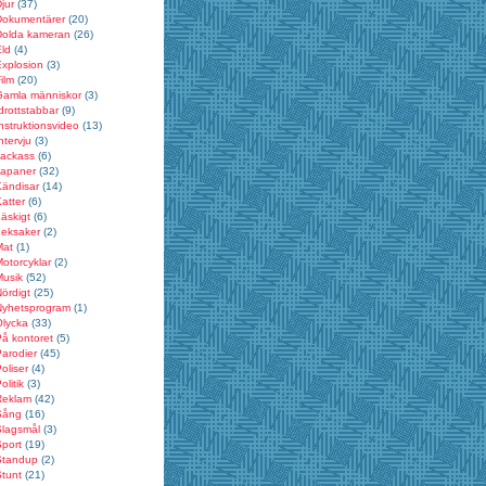
jur
(37)
Dokumentärer
(20)
Dolda kameran
(26)
ld
(4)
xplosion
(3)
ilm
(20)
Gamla människor
(3)
drottstabbar
(9)
nstruktionsvideo
(13)
ntervju
(3)
Jackass
(6)
Japaner
(32)
Kändisar
(14)
atter
(6)
äskigt
(6)
Leksaker
(2)
Mat
(1)
otorcyklar
(2)
Musik
(52)
ördigt
(25)
Nyhetsprogram
(1)
Olycka
(33)
å kontoret
(5)
arodier
(45)
oliser
(4)
olitik
(3)
Reklam
(42)
Sång
(16)
Slagsmål
(3)
port
(19)
Standup
(2)
tunt
(21)