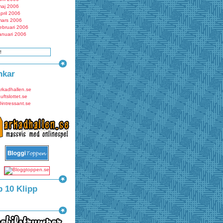
maj 2006
pril 2006
mars 2006
ebruari 2006
anuari 2006
nkar
rkadhallen.se
uftslottet.se
intressant.se
p 10 Klipp