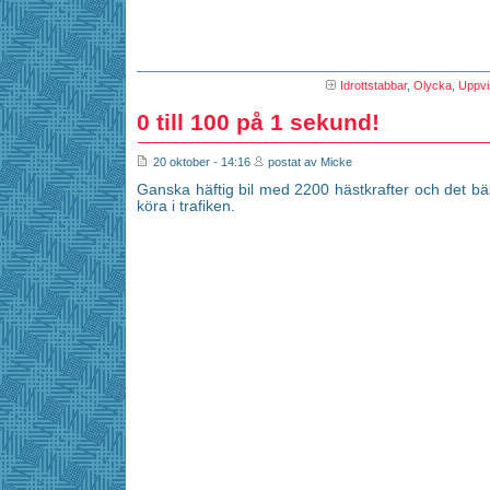
Idrottstabbar
,
Olycka
,
Uppvi
0 till 100 på 1 sekund!
20 oktober - 14:16
postat av Micke
Ganska häftig bil med 2200 hästkrafter och det bäst
köra i trafiken.