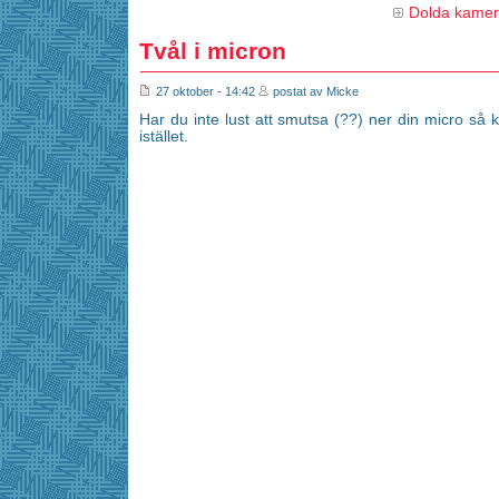
Dolda kame
Tvål i micron
27 oktober - 14:42
postat av Micke
Har du inte lust att smutsa (??) ner din micro så 
istället.