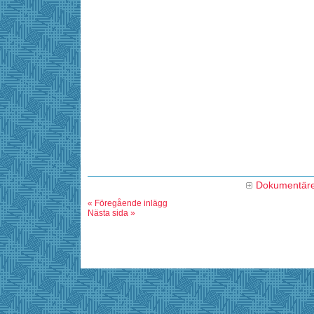
Dokumentär
« Föregående inlägg
Nästa sida »